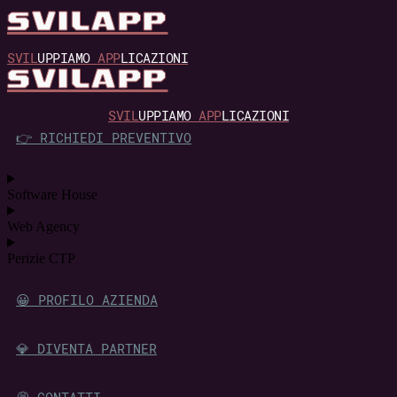
SVILAPP
SVIL
UPPIAMO
APP
LICAZIONI
SVILAPP
SVIL
UPPIAMO
APP
LICAZIONI
👉 RICHIEDI PREVENTIVO
Software House
Web Agency
Perizie CTP
😀 PROFILO AZIENDA
💎 DIVENTA PARTNER