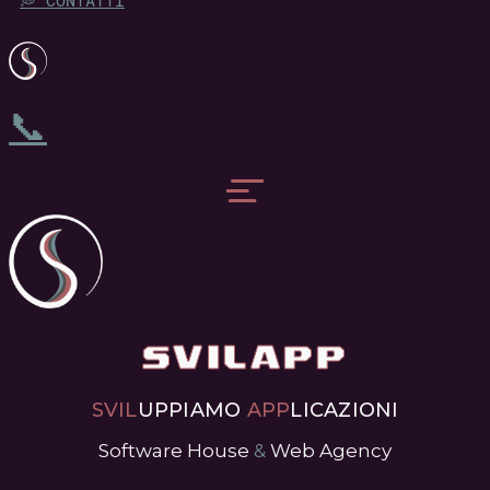
💭 CONTATTI
📞
SVILAPP
SVIL
UPPIAMO
APP
LICAZIONI
Software House
&
Web Agency